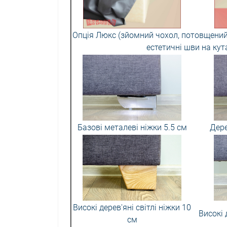
Опція Люкс (зйомний чохол, потовщений 
естетичні шви на кут
Базові металеві ніжки 5.5 см
Дере
Високі дерев'яні світлі ніжки 10
Високі 
см