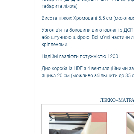
габарита ліжка)
Висота ніжок: Хромовані 5.5 см (можливо
Узголів'я та боковини виготовлені з ДС
або штучною шкірою. Всі м'які частини 
кріпленями.
Надійні газліфти потужністю 1200 Н
Дно короба із HDF з 4 вентиляційними з
ящика 20 см (можливо збільшити до 35 с
ЛІЖКО+МАТРАЦ 