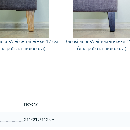
дерев'яні світлі ніжки 12 см
Високі дерев'яні темні ніжки 1
для робота-пилососа)
(для робота-пилососа)
Novelty
211*217*112 см