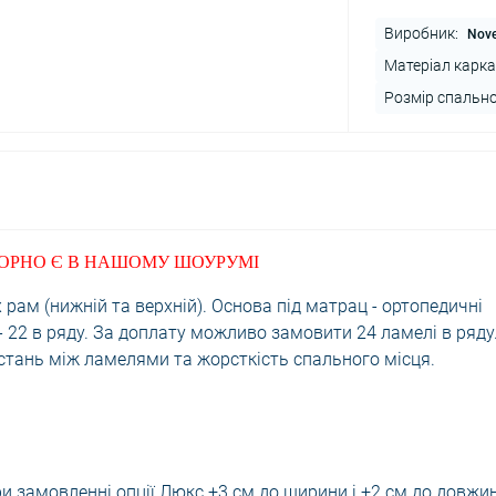
Виробник:
Nove
Матеріал карка
Розмір спально
БОРНО Є В НАШОМУ ШОУРУМІ
рам (нижній та верхній). Основа під матрац - ортопедичні
 - 22 в ряду. За доплату можливо замовити 24 ламелі в ряду
стань між ламелями та жорсткість спального місця.
ри замовленні опції Люкс +3 см до ширини і +2 см до довжи