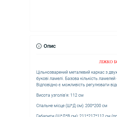
Опис
ЛІЖКО 
Цільнозварений металевий каркас з двух 
букові ламелі. Базова кількість ламелей
Відповідно є можливість регулювати від
Висота узголів'я: 112 см
Спальне місце (Ш*Д см): 200*200 см
Габарити (Ш*Д*В см): 211*217*112 см (п