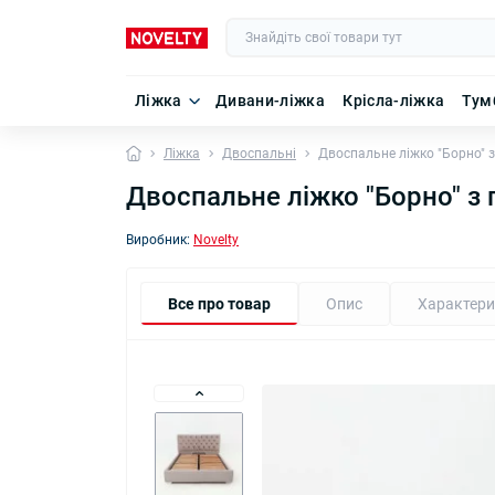
Ліжка
Дивани-ліжка
Крісла-ліжка
Тум
Ліжка
Двоспальні
Двоспальне ліжко "Борно" 
Двоспальне ліжко "Борно" з
Виробник:
Novelty
Все про товар
Опис
Характери