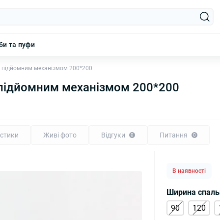
би та пуфи
з підйомним механізмом 200*200
 підйомним механізмом 200*200
стики
Живі фото
Відгуки
Питання
0
0
В наявності
Ширина спаль
90
120