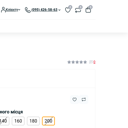
0
0
0
Клієнту
(095) 426-58-63
0
ного місця
140
160
180
200