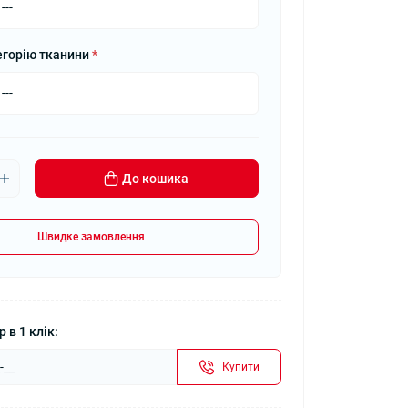
егорію тканини
*
До кошика
Швидке замовлення
 в 1 клік:
Купити