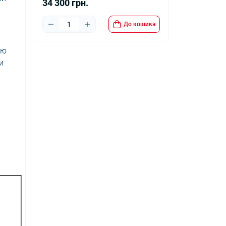
34 300 грн.
До кошика
ою
и