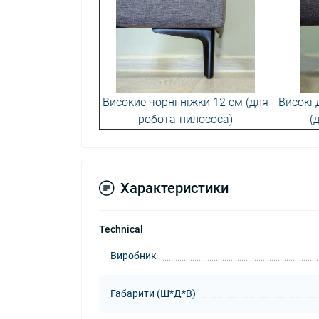
Високие чорні ніжки 12 см (для
Високі 
робота-пилососа)
(
Характеристики
Technical
Виробник
Габарити (Ш*Д*В)