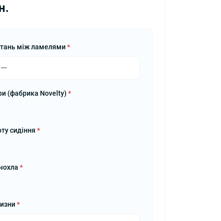
н.
стань між ламелями
*
ри (фабрика Novelty)
*
оту сидіння
*
 чохла
*
лизни
*