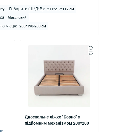
Габарити (Ш*Д*В):
lty
211*217*112 см
са:
Металевий
го місця:
200*190-200 см
.
Двоспальне ліжко "Борно" з
підйомним механізмом 200*200
ни