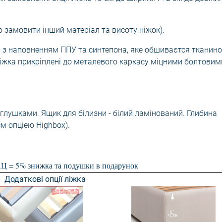
 замовити інший матеріал та висоту ніжок).
П, з наповненням ППУ та синтепона, яке обшиваєтся тканин
ліжка прикріплені до металевого каркасу міцними болтовим
аглушками. Ящик для білизни - білий ламінований. Глибина
м опціею Highbox).
= 5% знижка та подушки в подарунок
Додаткові опції ліжка