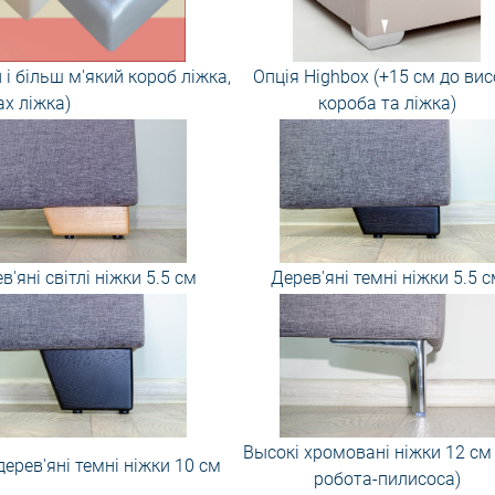
і більш м'який короб ліжка,
Опція Highbox (+15 см до вис
ах ліжка)
короба та ліжка)
в'яні світлі ніжки 5.5 см
Дерев'яні темні ніжки 5.5 с
Высокі хромовані ніжки 12 см
дерев'яні темні ніжки 10 см
робота-пилисоса)