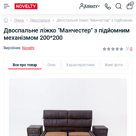
0
Клієнту
Ліжка
Двоспальні
Двоспальне ліжко "Манчестер" з підйомним 
Двоспальне ліжко "Манчестер" з підйомним
механізмом 200*200
Виробник:
Novelty
0
Все про товар
Опис
Характеристики
Живі фото
В