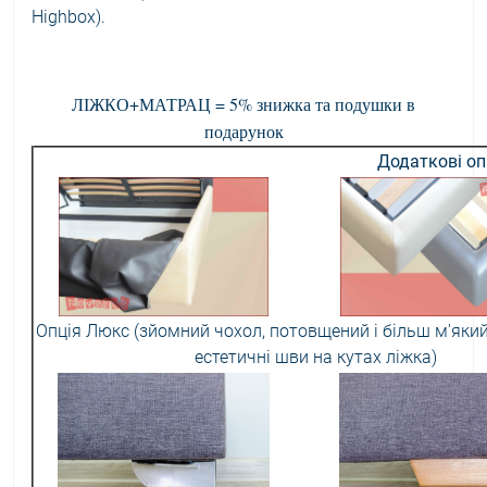
Highbox).
ЛІЖКО+МАТРАЦ = 5% знижка та подушки в
подарунок
Додаткові оп
Опція Люкс (зйомний чохол, потовщений і більш м'який
естетичні шви на кутах ліжка)