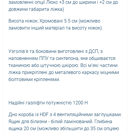
замовленні опції Люкс +3 см до ширини і +2 см до
довжини габарита ліжка)
Висота ніжок: Хромовані 5.5 см (можливо
замовити інший матеріал та висоту ніжок).
Узголів'я та боковини виготовлені з ДСП, з
наповненням ППУ та синтепона, яке обшиваєтся
тканиною або штучною шкірою. Всі м'які частини
ліжка прикріплені до металевого каркасу міцними
болтовими кріпленями.
Надійні газліфти потужністю 1200 Н
Дно короба із HDF з 4 вентиляційними заглушками.
Ящик для білизни - білий ламінований. Глибина
ящика 20 см (можливо збільшити до 35 см опціею