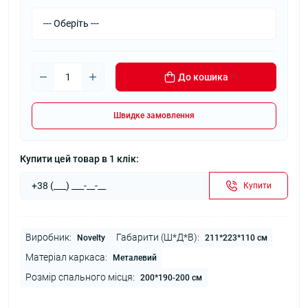
До кошика
Швидке замовлення
Купити цей товар в 1 клік:
Купити
Виробник:
Габарити (Ш*Д*В):
Novelty
211*223*110 см
Матеріал каркаса:
Металевий
Розмір спального місця:
200*190-200 см