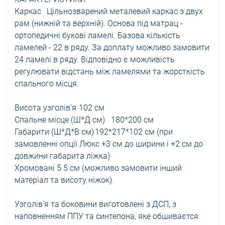
Каркас
Цільнозварений металевий каркас з двух
рам (нижній та верхній). Основа під матрац -
ортопедичні букові ламелі. Базова кількість
ламелей - 22 в ряду. За доплату можливо замовити
24 ламелі в ряду. Відповідно є можливість
регулювати відстань між ламелями та жорсткість
спального місця.
Висота узголів'я
102 см
Спальне місце (Ш*Д см)
180*200 см
Габарити (Ш*Д*В см)
192*217*102 см (при
замовленні опції Люкс +3 см до ширини і +2 см до
довжини габарита ліжка)
Хромовані 5.5 см (можливо замовити інший
матеріал та висоту ніжок).
Узголів'я та боковини виготовлені з ДСП, з
наповненням ППУ та синтепона, яке обшиваєтся