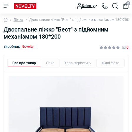
0
Клієнту
Ліжка
Двоспальне ліжко "Бест" з підйомним механізмом 180*200
Двоспальне ліжко "Бест" з підйомним
механізмом 180*200
Виробник:
Novelty
0
Все про товар
Опис
Характеристики
Живі фото
В