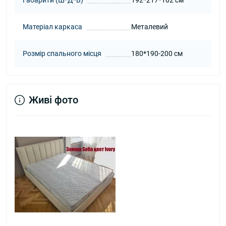
Габарити (Ш*Д*В)
192*217*102 см
Матеріал каркаса
Металевий
Розмір спального місця
180*190-200 см
Живі фото