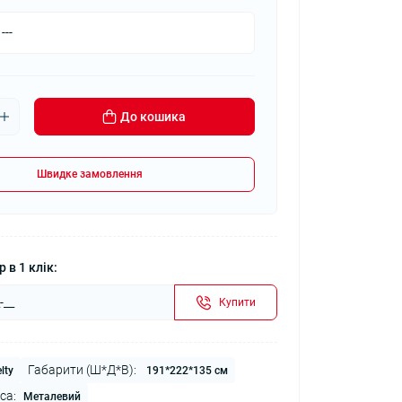
До кошика
Швидке замовлення
 в 1 клік:
Купити
Габарити (Ш*Д*В):
lty
191*222*135 см
са:
Металевий