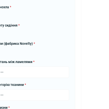
 чохла
*
оту сидіння
*
ри (фабрика Novelty)
*
стань між ламелями
*
егорію тканини
*
лизни
*