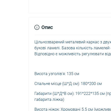
Опис
Цільнозварений металевий каркас з двух 
букові ламелі. Базова кількість ламелей
Відповідно є можливість регулювати від
Висота узголів'я: 135 см
Спальне місце (Ш*Д см): 180*200 см
Габарити (Ш*Д*В см): 191*222*135 см (п
габарита ліжка)
Висота ніжок: Хромовані 5.5 см (можливо