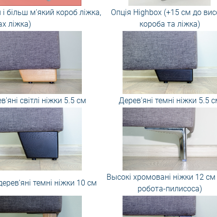
і більш м'який короб ліжка,
Опція Highbox (+15 см до вис
ах ліжка)
короба та ліжка)
в'яні світлі ніжки 5.5 см
Дерев'яні темні ніжки 5.5 с
Высокі хромовані ніжки 12 см
дерев'яні темні ніжки 10 см
робота-пилисоса)