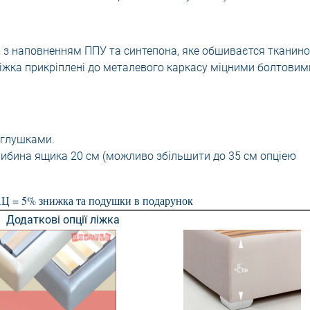
П, з наповненням ППУ та синтепона, яке обшиваєтся тканин
ліжка прикріплені до металевого каркасу міцними болтовим
аглушками.
Глибина ящика 20 см (можливо збільшити до 35 см опціею
= 5% знижка та подушки в подарунок
Додаткові опції ліжка