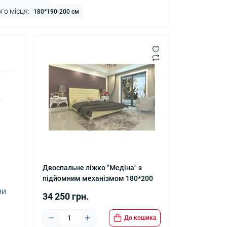
го місця:
180*190-200 см
.
Двоспальне ліжко "Медіна" з
підйомним механізмом 180*200
ни
34 250 грн.
До кошика