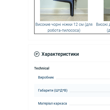
Високие чорні ніжки 12 см (для
Високі 
робота-пилососа)
(
Характеристики
Technical
Виробник
Габарити (Ш*Д*В)
Матеріал каркаса