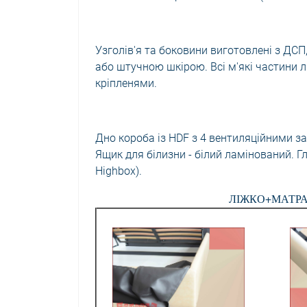
Узголів'я та боковини виготовлені з ДС
або штучною шкірою. Всі м'які частини 
кріпленями.
Дно короба із HDF з 4 вентиляційними з
Ящик для білизни - білий ламінований. 
Highbox).
ЛІЖКО+МАТРАЦ 