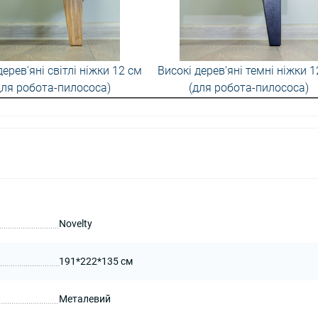
дерев'яні світлі ніжки 12 см
Високі дерев'яні темні ніжки 1
для робота-пилососа)
(для робота-пилососа)
Novelty
191*222*135 см
Металевий