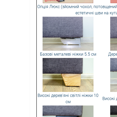
Опція Люкс (зйомний чохол, потовщений 
естетичні шви на кут
Базові металеві ніжки 5.5 см
Дере
Високі дерев'яні світлі ніжки 10
Високі 
см