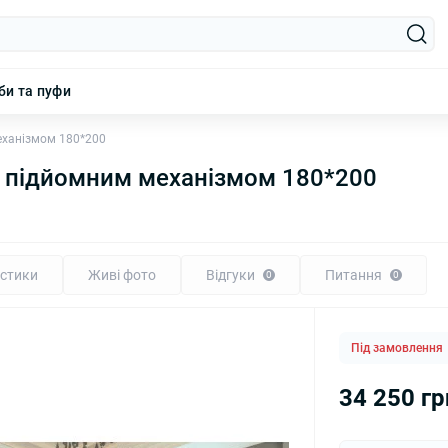
би та пуфи
еханізмом 180*200
з підйомним механізмом 180*200
стики
Живі фото
Відгуки
Питання
0
0
Під замовлення
34 250 гр