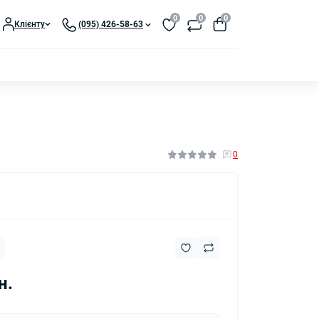
0
0
0
Клієнту
(095) 426-58-63
0
н.