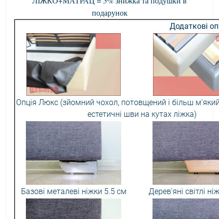
ЛІЖКО+МАТРАЦ = 5% знижка та подушки в
подарунок
Додаткові оп
Опція Люкс (зйомний чохол, потовщений і більш м'який
естетичні шви на кутах ліжка)
Базові металеві ніжки 5.5 см
Дерев'яні світлі ні