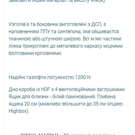
замовити інший матеріал та висоту ніжок).
Узголів'я та боковини виготовлені з ДСП, з
наповненням ППУ та синтепона, яке обшиваєтся
тканиною або штучною шкірою. Всі м'які частини
ліжка прикріплені до металевого каркасу міцними
болтовими кріпленями.
Надійні газліфти потужністю 1200 Н
Дно короба із HDF з 4 вентиляційними заглушками.
Ящик для білизни - білий ламінований. Глибина
ящика 20 см (можливо збільшити до 35 см опціею
Highbox).