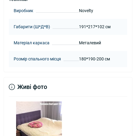
Виробник
Novelty
Габарити (Ш*Д*В)
191*217*102 см
Матеріал каркаса
Металевий
Розмір спального місця
180*190-200 см
Живі фото