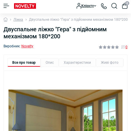
0
Клієнту
Ліжка
Двуспальне ліжко "Гера" з підйомним механізмом 180*200
Двуспальне ліжко "Гера" з підйомним
механізмом 180*200
Виробник:
Novelty
0
Все про товар
Опис
Характеристики
Живі фото
В