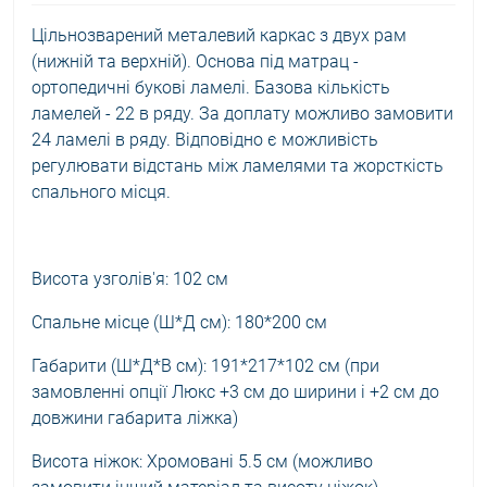
Цільнозварений металевий каркас з двух рам
(нижній та верхній). Основа під матрац -
ортопедичні букові ламелі. Базова кількість
ламелей - 22 в ряду. За доплату можливо замовити
24 ламелі в ряду. Відповідно є можливість
регулювати відстань між ламелями та жорсткість
спального місця.
Висота узголів'я: 102 см
Спальне місце (Ш*Д см): 180*200 см
Габарити (Ш*Д*В см): 191*217*102 см (при
замовленні опції Люкс +3 см до ширини і +2 см до
довжини габарита ліжка)
Висота ніжок: Хромовані 5.5 см (можливо