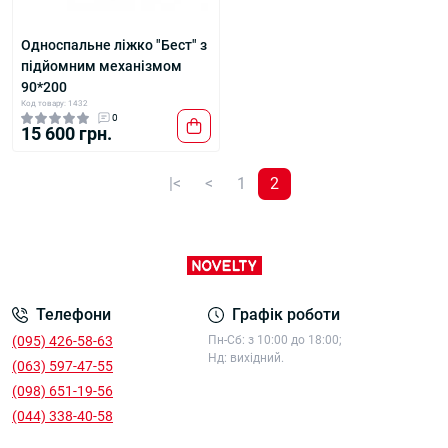
Односпальне ліжко "Бест" з
підйомним механізмом
90*200
Код товару: 1432
0
15 600 грн.
|<
<
1
2
Телефони
Графік роботи
‎‎(095) 426-58-63
Пн-Сб: з 10:00 до 18:00;
Нд: вихідний.
(063) 597-47-55
(098) 651-19-56
(044) 338-40-58