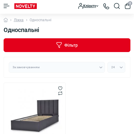
0
Клієнту
Ліжка
Односпальні
Односпальні
Фільтр